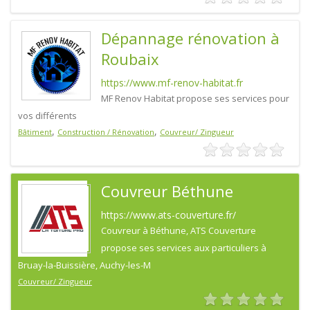
Dépannage rénovation à
Roubaix
https://www.mf-renov-habitat.fr
MF Renov Habitat propose ses services pour
vos différents
,
,
Bâtiment
Construction / Rénovation
Couvreur/ Zingueur
Couvreur Béthune
https://www.ats-couverture.fr/
Couvreur à Béthune, ATS Couverture
propose ses services aux particuliers à
Bruay-la-Buissière, Auchy-les-M
Couvreur/ Zingueur