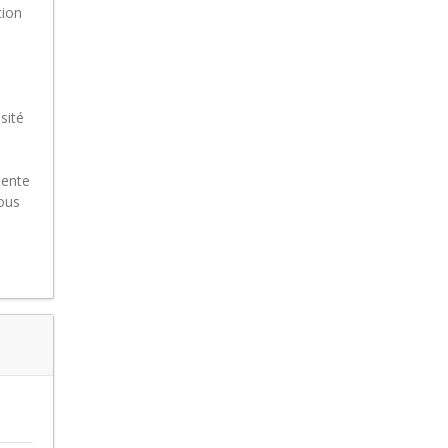
tion
sité
pente
nous