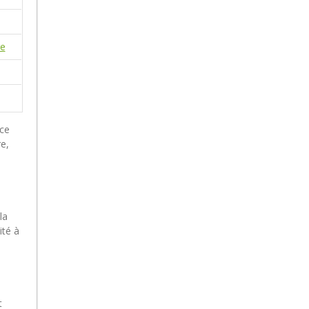
nce
re,
la
ité à
t