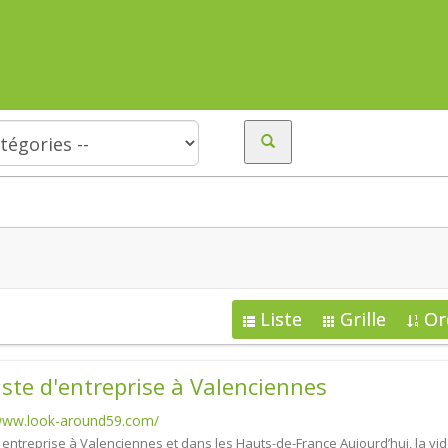
Liste
Grille
Or
ste d'entreprise à Valenciennes
/www.look-around59.com/
 entreprise à Valenciennes et dans les Hauts-de-France Aujourd’hui, la vi