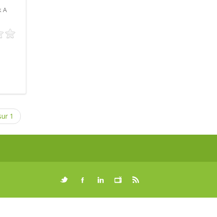
k A
sur 1