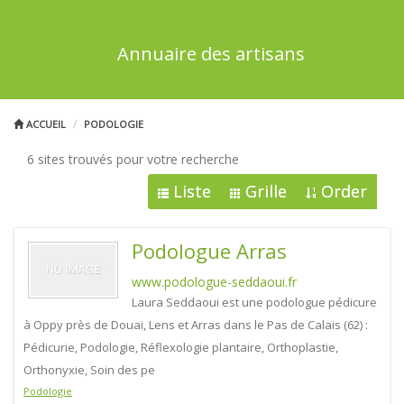
Annuaire des artisans
ACCUEIL
PODOLOGIE
6 sites trouvés pour votre recherche
Liste
Grille
Order
Podologue Arras
www.podologue-seddaoui.fr
Laura Seddaoui est une podologue pédicure
à Oppy près de Douai, Lens et Arras dans le Pas de Calais (62) :
Pédicurie, Podologie, Réflexologie plantaire, Orthoplastie,
Orthonyxie, Soin des pe
Podologie