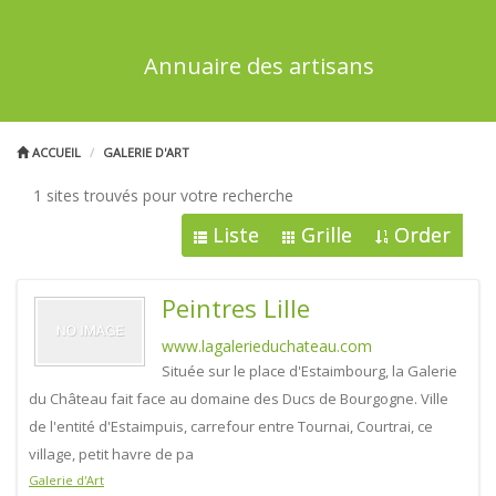
Annuaire des artisans
ACCUEIL
GALERIE D'ART
1 sites trouvés pour votre recherche
Liste
Grille
Order
Peintres Lille
www.lagalerieduchateau.com
Située sur le place d'Estaimbourg, la Galerie
du Château fait face au domaine des Ducs de Bourgogne. Ville
de l'entité d'Estaimpuis, carrefour entre Tournai, Courtrai, ce
village, petit havre de pa
Galerie d'Art