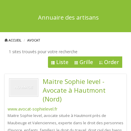
Annuaire des artisans
ACCUEIL
AVOCAT
1 sites trouvés pour votre recherche
Liste
Grille
Order
Maitre Sophie level -
Avocate à Hautmont
(Nord)
www.avocat-sophielevel.fr
Maitre Sophie level, avocate située à Hautmont près de
Maubeuge et Valenciennes, experte dans le droit des personnes
(Divorce, enfants, familles), le droit du travail, droit civil des biens