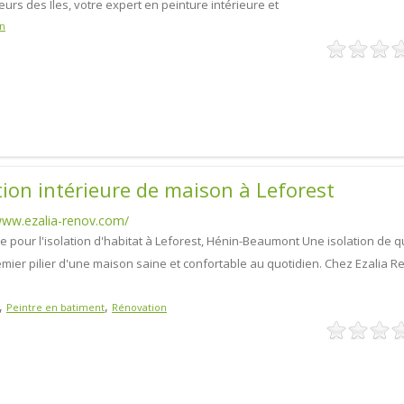
urs des Îles, votre expert en peinture intérieure et
n
tion intérieure de maison à Leforest
www.ezalia-renov.com/
e pour l'isolation d'habitat à Leforest, Hénin-Beaumont Une isolation de q
emier pilier d'une maison saine et confortable au quotidien. Chez Ezalia R
,
,
Peintre en batiment
Rénovation