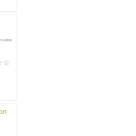
r votre
ion