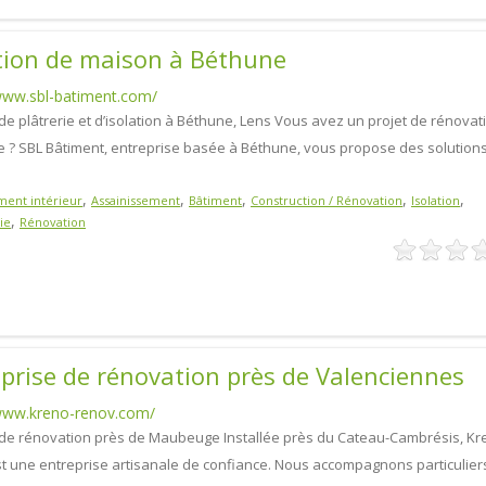
tion de maison à Béthune
/www.sbl-batiment.com/
e plâtrerie et d’isolation à Béthune, Lens Vous avez un projet de rénovat
re ? SBL Bâtiment, entreprise basée à Béthune, vous propose des solution
,
,
,
,
,
ent intérieur
Assainissement
Bâtiment
Construction / Rénovation
Isolation
,
ie
Rénovation
prise de rénovation près de Valenciennes
/www.kreno-renov.com/
de rénovation près de Maubeuge Installée près du Cateau-Cambrésis, Kr
t une entreprise artisanale de confiance. Nous accompagnons particulier