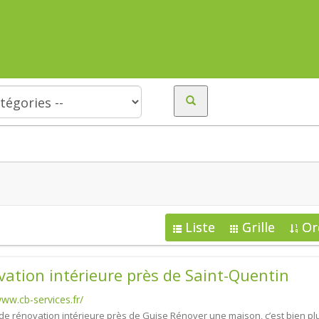
Liste
Grille
Or
ation intérieure près de Saint-Quentin
www.cb-services.fr/
de rénovation intérieure près de Guise Rénover une maison, c’est bien pl