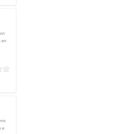
ion
s en
eno
s e