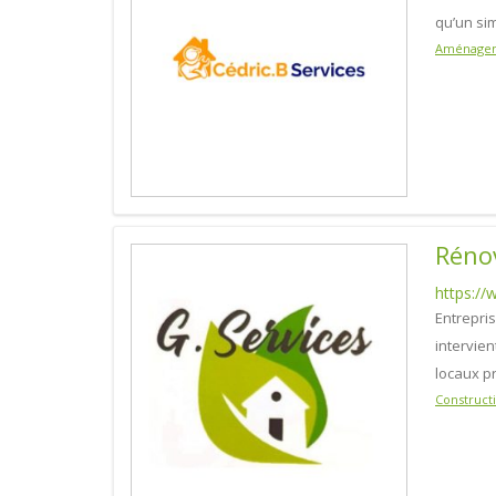
qu’un sim
Aménagem
Rénov
https://
Entrepri
intervie
locaux p
Construct