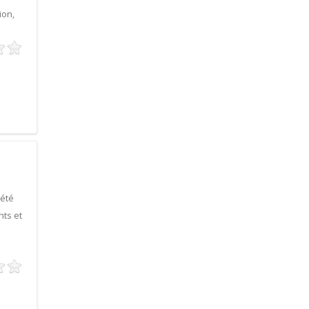
ion,
iété
nts et