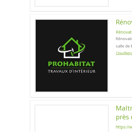
Rénov
Rénovati
Rénovati
salle de 
Chauffagis
Maîtr
près 
https:/