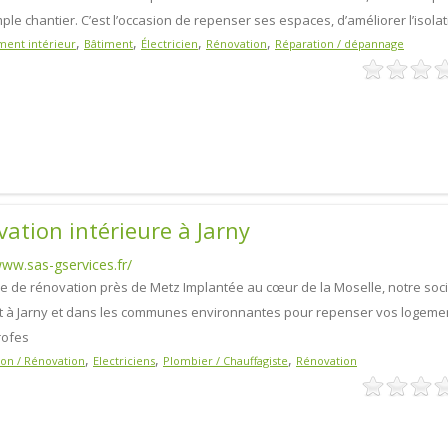
ple chantier. C’est l’occasion de repenser ses espaces, d’améliorer l’isolat
,
,
,
,
ent intérieur
Bâtiment
Électricien
Rénovation
Réparation / dépannage
ation intérieure à Jarny
www.sas-gservices.fr/
se de rénovation près de Metz Implantée au cœur de la Moselle, notre soc
nt à Jarny et dans les communes environnantes pour repenser vos logeme
rofes
,
,
,
ion / Rénovation
Electriciens
Plombier / Chauffagiste
Rénovation