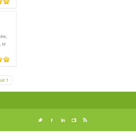
êle,
, M
sur 1