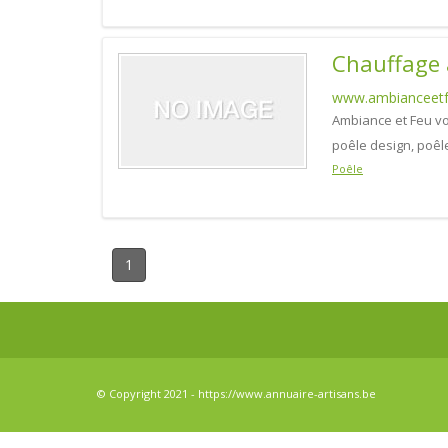
Chauffage 
www.ambianceet
Ambiance et Feu vo
poêle design, poêl
Poêle
1
© Copyright 2021 - https://www.annuaire-artisans.be