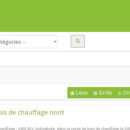
Liste
Grille
Or
ois de chauffage nord
hauffage - SARL BCL Spécialisée dans la vente de bois de chauffage la SA