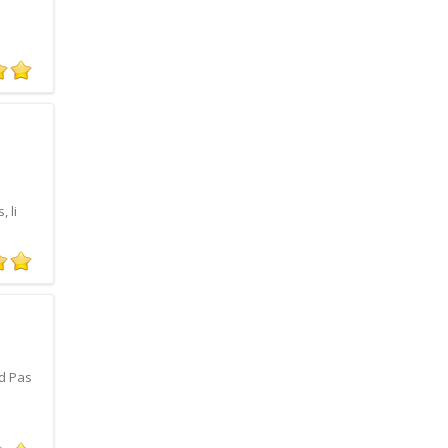
 li
rd Pas